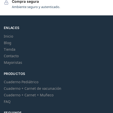
Compra segura
Ambiente seguro y autenticado.
ENLACES
Inicio
Blog
Tienda
Contacto
Mayoristas
PRODUCTOS
Cuaderno Pediátrico
Cuaderno + Carnet de vacunación
Cuaderno + Carnet + Muñeco
FAQ
SEGUINOS