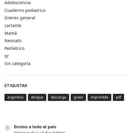
Adolescencia
Cuaderno pediatrico
Interes general
Lactante
Mamá
Neonato
Pediátrico
qr
Sin categoría
ETIQUETAS
argentina
dengue
descarga
gratis
imprimible
pdf
Envíos a todo el país
Entregas de 3 a 5 días hábiles.